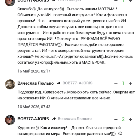
1
BOB777-AJORIS
Спасибо!))..Да я в курсе!)))...Пытаюсь нашим МЭТРАМ..!
Объяснить,что ИИ -полезный инструмент!..Как и фотошоп в
прошлом!...Что...-человек который умеет рисовать и без ИИ..-
Должен в любом случае изучить все плюсы,кот.дает этот
инструмент!.. И его работы в любом случае будут отличаться от
простого юзера ИИ...! Потому что -РУЧКАМИ ВСЁ РАВНО
ПРИДЁТСЯ РАБОТАТЬ!)))..-Если хочешь добиться хорошего
результата!.. ИИ - это совершенный инструмент-которым
хочешь?-Не хочешь?..-А придётся осваивать!)))..Если не хочешь
остаться узкопрофильным..хоть и МАСТЕРОМ!...
16 Май 2026, 02:17
1
BOB777-AJORIS
Вячеслав Люлько
Подожду год. Железо есть. Можно хоть хоть сейчас. Энергии нет
на освоения ИИ. С живыми материалами все иначе.
16 Май 2026, 07:43
2
Вячеслав Люлько
BOB777-AJORIS
Художник!))-Как и инженер!..- Должен быть на передовой
позиции развития мира...Всесторонне развиваться!))))...😉