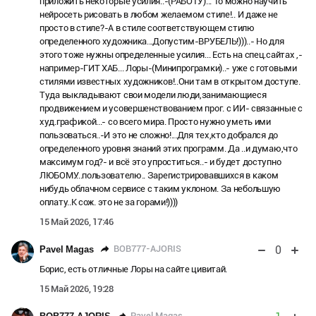
приложить некоторые усилия..-(РАБОТУ)... То можно научить
нейросеть рисовать в любом желаемом стиле!.. И даже не
просто в стиле?-А в стиле соответствующем стилю
определенного художника...Допустим-ВРУБЕЛЬ!)))..- Но для
этого тоже нужны определенные усилия... Есть на спец.сайтах ,-
например-ГИТ ХАБ... Лоры-(Минипрограмки)..- уже с готовыми
стилями известных художников!..Они там в открытом доступе.
Туда выкладывают свои модели люди,занимающиеся
продвижением и усовершенствованием прог. с ИИ- связанные с
худ.графикой...- со всего мира. Просто нужно уметь ими
пользоваться..-И это не сложно!...Для тех,кто добрался до
определенного уровня знаний этих программ. Да ..и думаю,что
максимум год?- и всё это упроститься..- и будет доступно
ЛЮБОМУ...пользователю.. Зарегистрировавшихся в каком
нибудь облачном сервисе с таким уклоном. За небольшую
оплату..К сож. это не за горами!))))
15 Май 2026, 17:46
0
BOB777-AJORIS
Pavel Magas
Борис, есть отличные Лоры на сайте цивитай.
15 Май 2026, 19:28
Pavel Magas