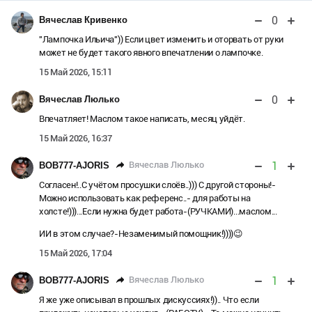
0
Вячеслав Кривенко
"Лампочка Ильича")) Если цвет изменить и оторвать от руки
может не будет такого явного впечатлении о лампочке.
15 Май 2026, 15:11
0
Вячеслав Люлько
Впечатляет! Маслом такое написать, месяц уйдёт.
15 Май 2026, 16:37
1
Вячеслав Люлько
BOB777-AJORIS
Согласен!..С учётом просушки слоёв..))) С другой стороны!-
Можно использовать как референс..- для работы на
холсте!)))...Если нужна будет работа-(РУЧКАМИ)...маслом...
ИИ в этом случае?-Незаменимый помощник!))))😉
15 Май 2026, 17:04
1
Вячеслав Люлько
BOB777-AJORIS
Я же уже описывал в прошлых дискуссиях!)).. Что если