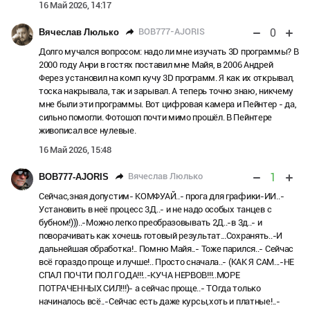
16 Май 2026, 14:17
0
BOB777-AJORIS
Вячеслав Люлько
Долго мучался вопросом: надо ли мне изучать 3D программы? В
2000 году Анри в гостях поставил мне Майя, в 2006 Андрей
Ферез установил на комп кучу 3D программ. Я как их открывал,
тоска накрывала, так и зарывал. А теперь точно знаю, никчему
мне были эти программы. Вот цифровая камера и Пейнтер - да,
сильно помогли. Фотошоп почти мимо прошёл. В Пейнтере
живописал все нулевые.
16 Май 2026, 15:48
1
Вячеслав Люлько
BOB777-AJORIS
Сейчас,зная допустим- КОМФУАЙ..- прога для графики-ИИ..-
Установить в неё процесс 3Д..- и не надо особых танцев с
бубном!)))..-Можно легко преобразовывать 2Д..-в 3д..- и
поворачивать как хочешь готовый результат...Сохранять..-И
дальнейшая обработка!.. Помню Майя..- Тоже парился..- Сейчас
всё гораздо проще и лучше!.. Просто сначала..- (КАК Я САМ...-НЕ
СПАЛ ПОЧТИ ПОЛ ГОДА!!!..-КУЧА НЕРВОВ!!!..МОРЕ
ПОТРАЧЕННЫХ СИЛ!!!)- а сейчас проще..- ТОгда только
начиналось всё..-Сейчас есть даже курсы,хоть и платные!..-