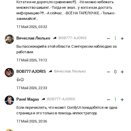
Кстати и не дорого,по сравнению!!!).. -Но можно избежать
множество шишек!..-Тогда не знал... у кого и как достать
информацию?!!!..-А сейчас.. -ВСЁ НА ТАРЕЛОЧКЕ..-Только-
занимайся!...
17 Май 2026, 03:32
1
BOB777-AJORIS
Вячеслав Люлько
Вы пассионарий в этой области. С интересом наблюдаю за
работами.
17 Май 2026, 19:12
0
Вячеслав Люлько
BOB777-AJORIS
👍😉
17 Май 2026, 22:33
1
BOB777-AJORIS
Pavel Magas
Если перечислять, что может ComfyUI понадобятся не одна
страница и это только в помощь иллюстратору.
17 Май 2026, 20:36