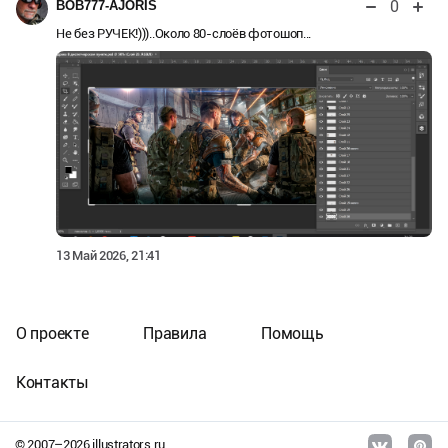
0
BOB777-AJORIS
Не без РУЧЕК!)))..Около 80-слоёв фотошоп...
13 Май 2026, 21:41
О проекте
Правила
Помощь
Контакты
© 2007–
2026
illustrators.ru