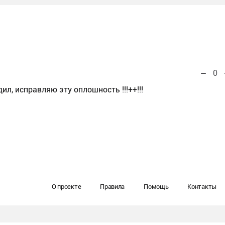
0
ил, исправляю эту оплошность !!!++!!!
О проекте
Правила
Помощь
Контакты