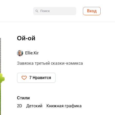
Вход
Ой-ой
Ellie.Kir
Завязка третьей сказки-комикса
7 Нравится
Стили
2D
Детский
Книжная графика