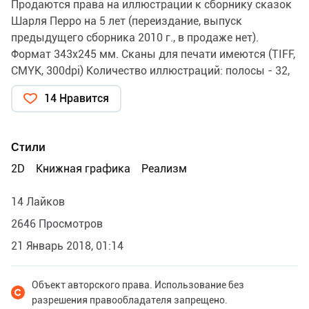
Продаются права на иллюстрации к сборнику сказок
Шарля Перро на 5 лет (переиздание, выпуск
предыдущего сборника 2010 г., в продаже нет).
Формат 343x245 мм. Сканы для печати имеются (TIFF,
CMYK, 300dpi) Количество иллюстраций: полосы - 32,
полуполосы - 7, заставки - 17, маленькие элементы –
14 Нравится
5 АУКЦИОН до 1 июля 2018 г. Стартовая цена – 150
000 руб. тел.: +7(916)534-38-25 mail:
n.illarionova@mail.ru
Стили
2D
Книжная графика
Реализм
14 Лайков
2646 Просмотров
21 Январь 2018, 01:14
Объект авторского права. Использование без
разрешения правообладателя запрещено.