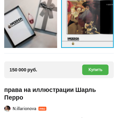
150 000 руб.
Купить
права на иллюстрации Шарль
Перро
N.illarionova
PRO