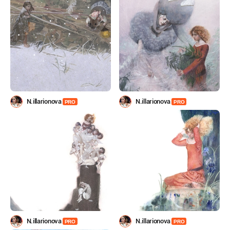
N.illarionova
N.illarionova
PRO
PRO
N.illarionova
N.illarionova
PRO
PRO