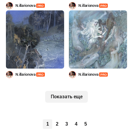
N.illarionova
N.illarionova
PRO
PRO
N.illarionova
N.illarionova
PRO
PRO
Показать еще
1
2
3
4
5