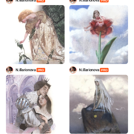
N.illarionova
N.illarionova
PRO
PRO
N.illarionova
N.illarionova
PRO
PRO