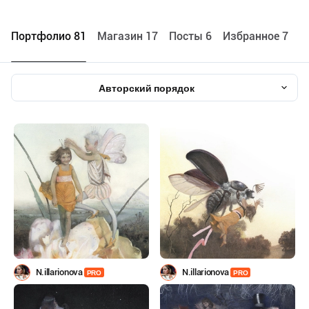
Портфолио 81
Maгазин 17
Посты 6
Избранное 7
Авторский порядок
N.illarionova
N.illarionova
PRO
PRO