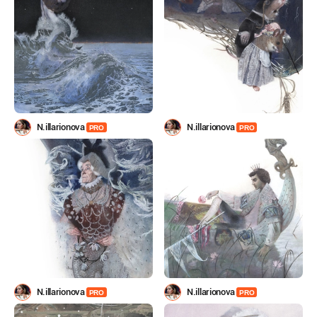
N.illarionova
N.illarionova
PRO
PRO
N.illarionova
N.illarionova
PRO
PRO