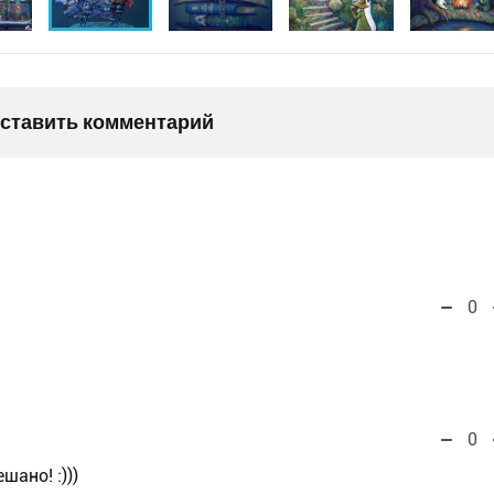
оставить комментарий
0
0
шано! :)))