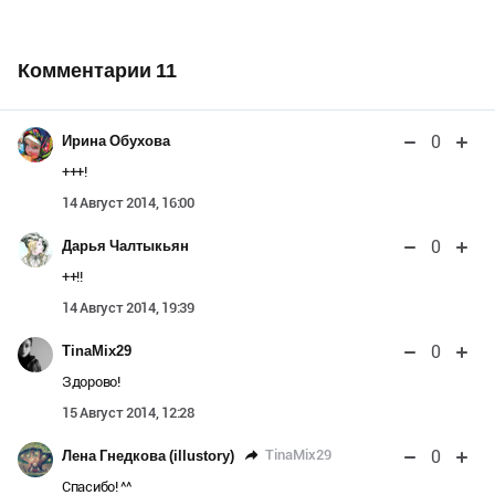
Комментарии
11
0
Ирина Обухова
+++!
14 Август 2014, 16:00
0
Дарья Чалтыкьян
++!!
14 Август 2014, 19:39
0
TinaMix29
Здорово!
15 Август 2014, 12:28
0
TinaMix29
Лена Гнедкова (illustory)
Спасибо! ^^