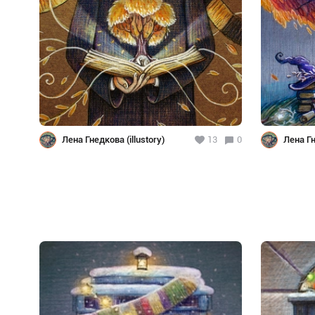
Лена Гнедкова (illustory)
13
0
Лена Гн