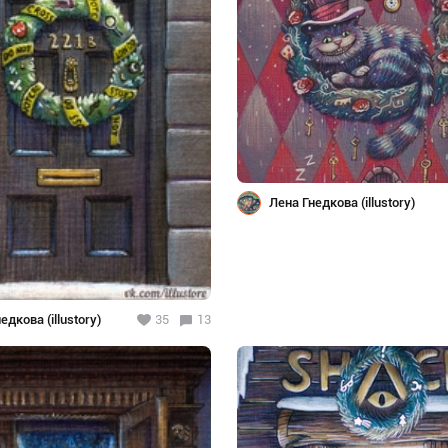
Лена Гнедкова (illustory)
едкова (illustory)
35
13