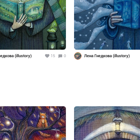
едкова (illustory)
15
0
Лена Гнедкова (illustory)