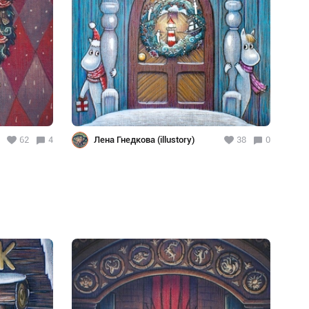
62
4
Лена Гнедкова (illustory)
38
0