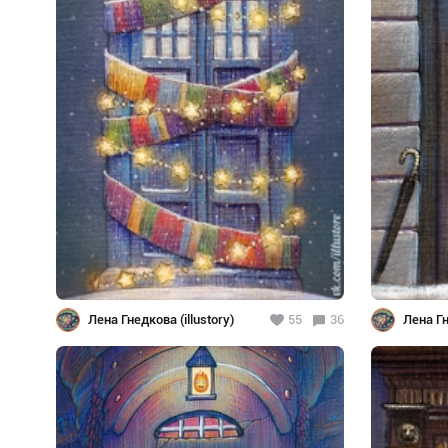
Лена Гнедкова (illustory)
55
36
Лена Гн