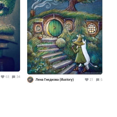
63
34
Лена Гнедкова (illustory)
21
6