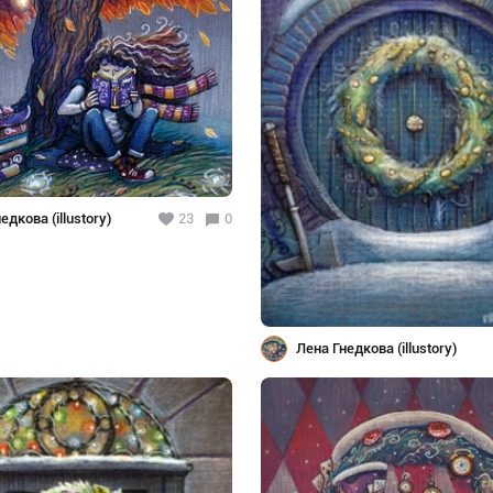
едкова (illustory)
23
0
Лена Гнедкова (illustory)