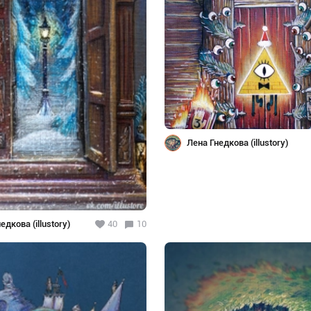
Лена Гнедкова (illustory)
едкова (illustory)
40
10