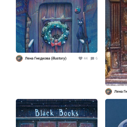
Лена Гнедкова (illustory)
44
6
Лена Гн