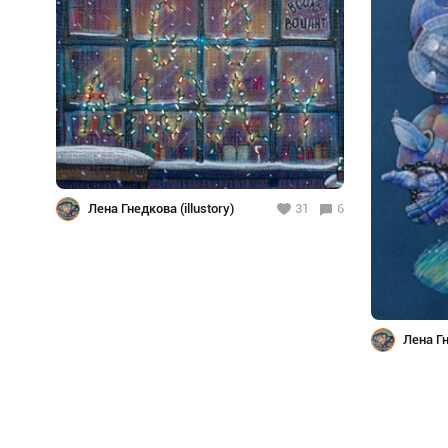
Лена Гнедкова (illustory)
31
6
Лена Гн