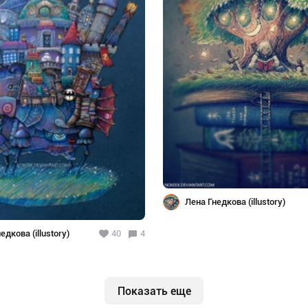
Лена Гнедкова (illustory)
едкова (illustory)
40
4
Показать еще