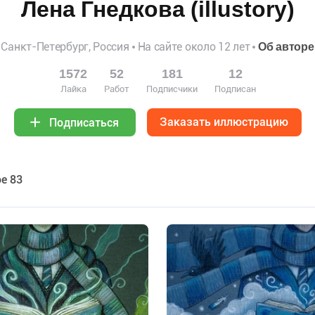
Лена Гнедкова (illustory)
Санкт-Петербург, Россия
На сайте около 12 лет
Об авторе
1572
52
181
12
Лайка
Работ
Подписчики
Подписан
Заказать иллюстрацию
Подписаться
е 83