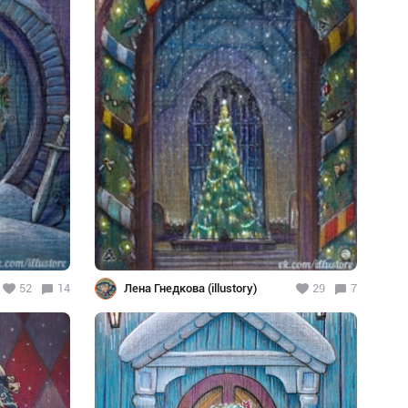
52
14
Лена Гнедкова (illustory)
29
7