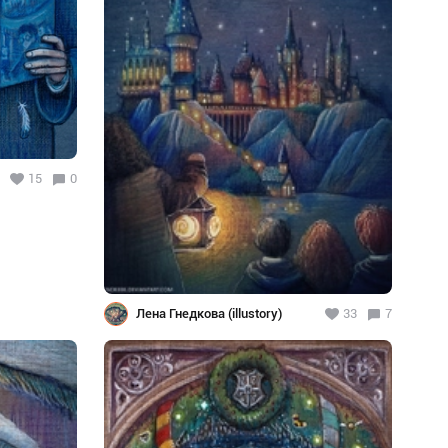
15
0
Лена Гнедкова (illustory)
33
7