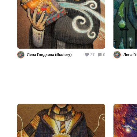
Лена Гнедкова (illustory)
27
0
Лена Гн