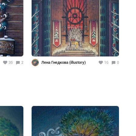
35
2
Лена Гнедкова (illustory)
16
0