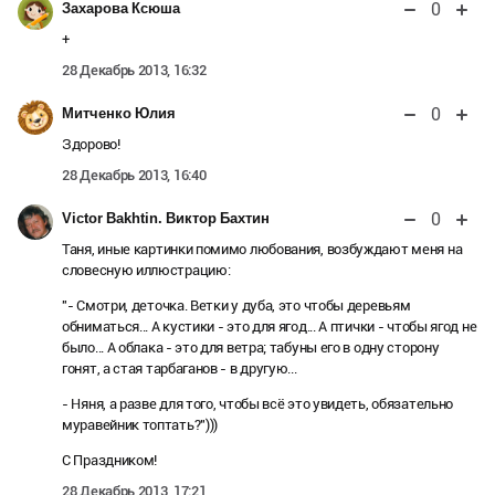
0
Захарова Ксюша
+
28 Декабрь 2013, 16:32
0
Митченко Юлия
Здорово!
28 Декабрь 2013, 16:40
0
Victor Bakhtin. Виктор Бахтин
Таня, иные картинки помимо любования, возбуждают меня на
словесную иллюстрацию:
"- Cмотри, деточка. Ветки у дуба, это чтобы деревьям
обниматься... А кустики - это для ягод... А птички - чтобы ягод не
было... А облака - это для ветра; табуны его в одну сторону
гонят, а стая тарбаганов - в другую...
- Няня, а разве для того, чтобы всё это увидеть, обязательно
муравейник топтать?")))
С Праздником!
28 Декабрь 2013, 17:21