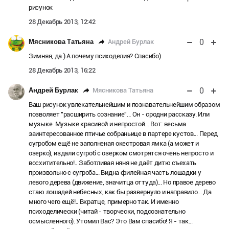
рисунок
28 Декабрь 2013, 12:42
0
Андрей Бурлак
Мясникова Татьяна
Зимняя, да ) А почему психоделия? Спасибо)
28 Декабрь 2013, 16:22
0
Мясникова Татьяна
Андрей Бурлак
Ваш рисунок увлекательнейшим и познавательнейшим образом
позволяет "расширить сознание"... Он - сродни рассказу. Или
музыке. Музыке красивой и непростой... Вот: весьма
заинтересованное птичье собраньице в партере кустов... Перед
сугробом ещё не заполненая окестровая ямка (а может и
озерко), издали сугроб с озерком смотрятся очень непросто и
восхитительно!.. Заботливая няня не даёт дитю съехать
произвольно с сугроба... Видна филейная часть лошадки у
левого дерева (движение, значитца оттуда)... Но правое дерево
стаю лошадей небесных, как бы развернуло и направило... Да
много чего ещё!.. Вкратце, примерно так. И именно
психоделически (читай - творчески, подсознательно
осмысленного). Утомил Вас? Это Вам спасибо! Я - так...