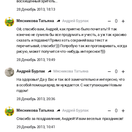
восхищённый зритель...
28 Декабрь 2013, 18:13
0
Андрей Бурлак
Мясникова Татьяна
Ой, спасибо вам, Андрей, как приятно было почитать! Я так
конечно не сумела бы все продумать и учесть, а уж так красиво
сказать и подавно! Прямо хоть сохраняй ваш текст и
перечитывай, спасибо! ))) Попробую так же проговаривать, когда
рисую, может получится что-нибудь интересное?)))
28 Декабрь 2013, 19:49
0
Мясникова Татьяна
Андрей Бурлак
На здоровье! Да у Вас и так всё замечательно и интересно, что
в особой помощи вряд ли нуждается. С наступающим Новым
годом!
28 Декабрь 2013, 20:36
0
Андрей Бурлак
Мясникова Татьяна
Спасибо за поздравления, Андрей! И вам веселых праздников!
29 Декабрь 2013, 10:41