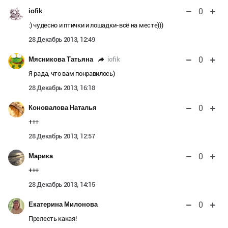
0
iofik
:) чудесно и птички и лошадки-всё на месте)))
28 Декабрь 2013, 12:49
0
iofik
Мясникова Татьяна
Я рада, что вам понравилось)
28 Декабрь 2013, 16:18
0
Коновалова Наталья
+++
28 Декабрь 2013, 12:57
0
Марика
+++
28 Декабрь 2013, 14:15
0
Екатерина Милонова
Прелесть какая!