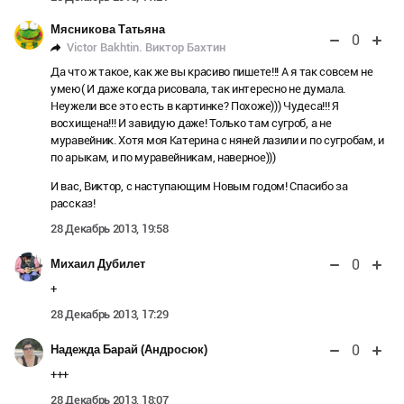
Мясникова Татьяна
0
Victor Bakhtin. Виктор Бахтин
Да что ж такое, как же вы красиво пишете!!! А я так совсем не
умею( И даже когда рисовала, так интересно не думала.
Неужели все это есть в картинке? Похоже))) Чудеса!!! Я
восхищена!!! И завидую даже! Только там сугроб, а не
муравейник. Хотя моя Катерина с няней лазили и по сугробам, и
по арыкам, и по муравейникам, наверное)))
И вас, Виктор, с наступающим Новым годом! Спасибо за
рассказ!
28 Декабрь 2013, 19:58
0
Михаил Дубилет
+
28 Декабрь 2013, 17:29
0
Надежда Барай (Андросюк)
+++
28 Декабрь 2013, 18:07