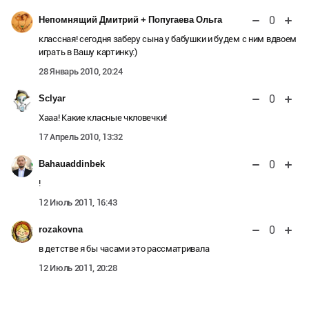
0
Непомнящий Дмитрий + Попугаева Ольга
классная! сегодня заберу сына у бабушки и будем с ним вдвоем
играть в Вашу картинку:)
28 Январь 2010, 20:24
0
Sclyar
Хааа! Какие класные чкловечки!
17 Апрель 2010, 13:32
0
Bahauaddinbek
!
12 Июль 2011, 16:43
0
rozakovna
в детстве я бы часами это рассматривала
12 Июль 2011, 20:28