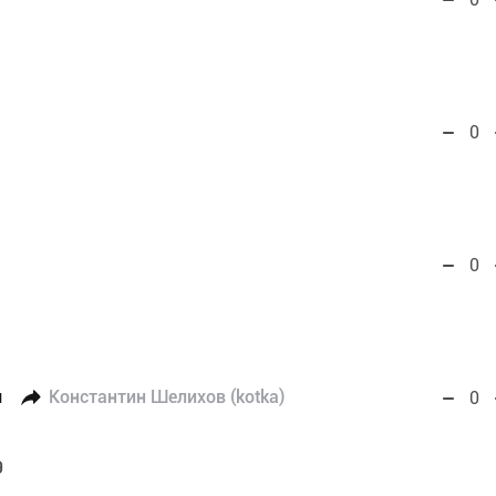
0
0
я
Константин Шелихов (kotka)
0
9