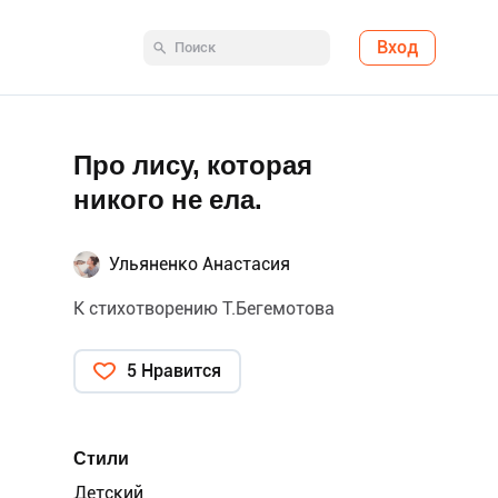
Вход
Про лису, которая
никого не ела.
Ульяненко Анастасия
К стихотворению Т.Бегемотова
5 Нравится
Стили
Детский