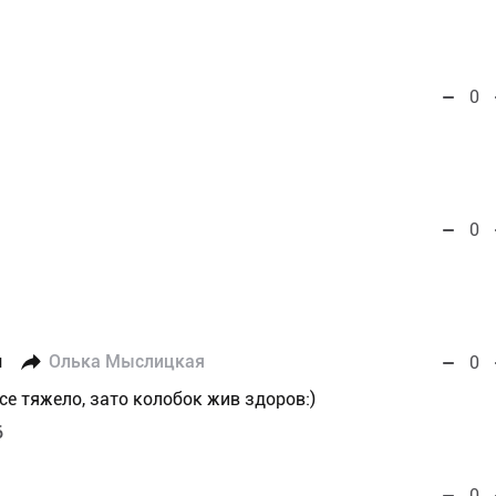
0
0
я
Олька Мыслицкая
0
исе тяжело, зато колобок жив здоров:)
6
0