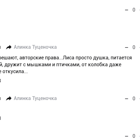
0
я
Алинка Туценочка
0
решают, авторские права...Лиса просто душка, питается
, дружит с мышками и птичками, от колобка даже
 откусила...
3
я
Алинка Туценочка
0
3
0