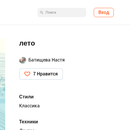
Вход
лето
Батищева Настя
7 Нравится
Стили
Классика
Техники