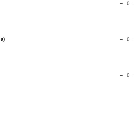
0
а)
0
0