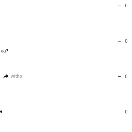
0
0
ика?
witho
0
н
0