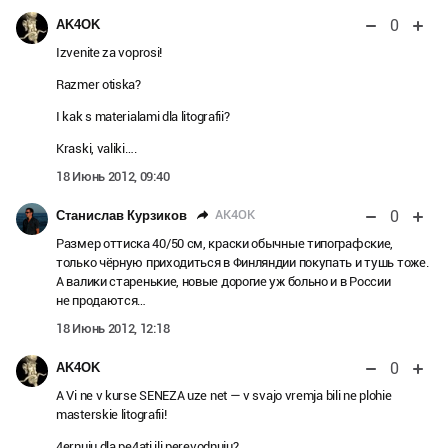
0
AK4OK
Izvenite za voprosi!
Razmer otiska?
I kak s materialami dla litografii?
Kraski, valiki….
18 Июнь 2012, 09:40
0
AK4OK
Станислав Курзиков
Размер оттиска 40/50 см, краски обычные типографские,
только чёрную приходиться в Финляндии покупать и тушь тоже.
А валики старенькие, новые дорогие уж больно и в России
не продаются…
18 Июнь 2012, 12:18
0
AK4OK
A Vi ne v kurse SENEZA uze net — v svajo vremja bili ne plohie
masterskie litografii!
4ernuju dla pe4ati ili perevodnuju?