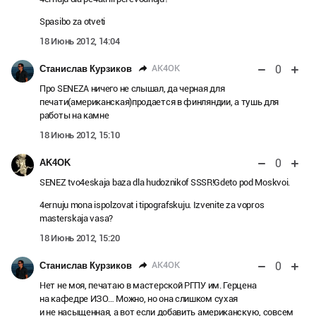
Spasibo za otveti
18 Июнь 2012, 14:04
0
AK4OK
Станислав Курзиков
Про SENEZA ничего не слышал, да черная для
печати(американская)продается в финляндии, а тушь для
работы на камне
18 Июнь 2012, 15:10
0
AK4OK
SENEZ tvo4eskaja baza dla hudoznikof SSSR!Gdeto pod Moskvoi.
4ernuju mona ispolzovat i tipografskuju. Izvenite za vopros
masterskaja vasa?
18 Июнь 2012, 15:20
0
AK4OK
Станислав Курзиков
Нет не моя, печатаю в мастерской РГПУ им. Герцена
на кафедре ИЗО… Можно, но она слишком сухая
и не насыщенная, а вот если добавить американскую, совсем