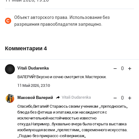
Объект авторского права. Использование без
разрешения правообладателя запрещено.
Комментарии
4
0
Vitali Dudarenka
ВАЛЕРИЙ! Вкусно и сочно смотрится. Мастерски.
11 Май 2026, 23:10
0
Vitali Dudarenka
Маковой Валерий
Спасибо,Виталий! Стараюсь своим ученикам ,,преподносить,,
блюда без фетиша и эпатажа,кои насаждаются с
исключительной настойчивостью известно
откуда.Например...буквально вчера была открыта выставка
изобилующая всеми ,,прелестями,, современного искусства.
,,Подаю без прикрассс-сей вернисаж,,