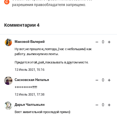
разрешения правообладателя запрещено.
DMD watercolr paper,
36*53 см. 2021 г.
Комментарии
4
0
Маковой Валерий
Ну вот,не прошло и,,полгода,,(час с небольшим) как
работу...выпихнули из ленты.
Придется этой,,рай,,показывать в другом месте.
12 Июль 2021, 15:16
0
Сасновская Наталья
++++++++++!!!!!!!
12 Июль 2021, 17:38
0
Дарья Чалтыкьян
Веет живительной прохладой прямо)