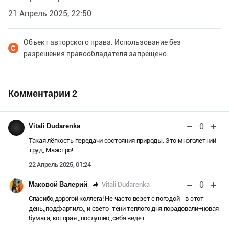
21 Апрель 2025, 22:50
Объект авторского права. Использование без
разрешения правообладателя запрещено.
Комментарии
2
0
Vitali Dudarenka
Такая лёгкость передачи состояния природы. Это многолетний
труд, Маэстро!
22 Апрель 2025, 01:24
0
Vitali Dudarenka
Маковой Валерий
Спасибо,дорогой коллега! Не часто везет с погодой - в этот
день,,подфартило,, и свето-тени теплого дня порадовали+новая
бумага, которая ,,послушно,,себя ведет...