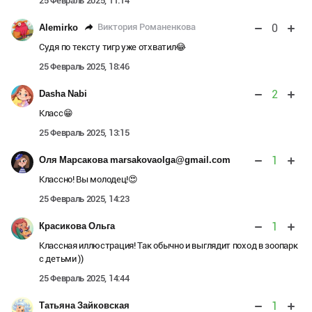
25 Февраль 2025, 11:14
0
Виктория Романенкова
Alemirko
Судя по тексту тигр уже отхватил😂
25 Февраль 2025, 18:46
2
Dasha Nabi
Класс😁
25 Февраль 2025, 13:15
1
Оля Марсакова marsakovaolga@gmail.com
Классно! Вы молодец!😍
25 Февраль 2025, 14:23
1
Красикова Ольга
Классная иллюстрация! Так обычно и выглядит поход в зоопарк
с детьми ))
25 Февраль 2025, 14:44
1
Татьяна Зайковская