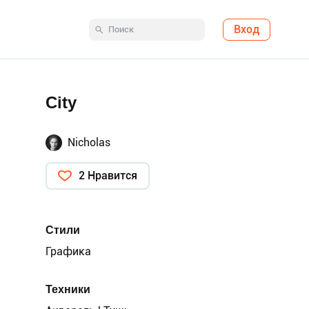
Вход
City
Nicholas
2 Нравится
Стили
Графика
Техники