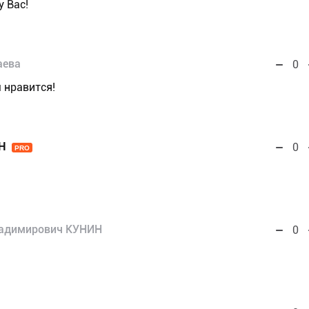
 Вас!
аева
0
м нравится!
Н
0
PRO
ладимирович КУНИН
0