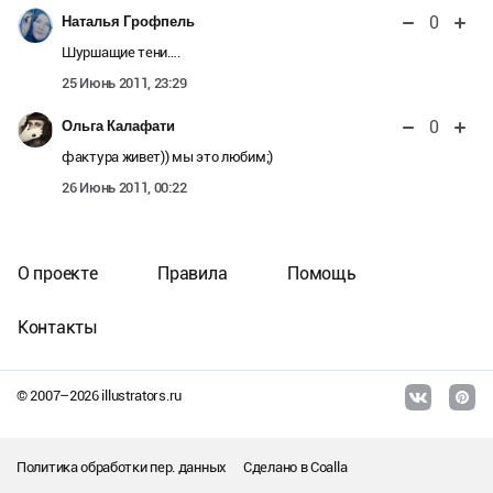
0
Наталья Грофпель
Шуршащие тени….
25 Июнь 2011, 23:29
0
Ольга Калафати
фактура живет)) мы это любим;)
26 Июнь 2011, 00:22
О проекте
Правила
Помощь
Контакты
© 2007–
2026
illustrators.ru
Политика обработки пер. данных
Сделано в
Coalla