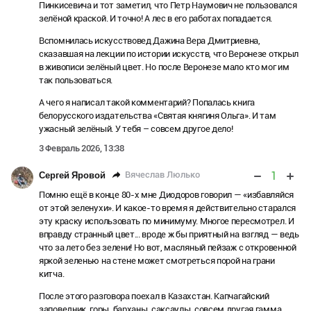
Пинкисевича и тот заметил, что Петр Наумович не пользовался
зелёной краской. И точно! А лес в его работах попадается.
Вспомнилась искусствовед Дажина Вера Дмитриевна,
сказавшая на лекции по истории искусств, что Веронезе открыл
в живописи зелёный цвет. Но после Веронезе мало кто мог им
так пользоваться.
А чего я написал такой комментарий? Попалась книга
белорусского издательства «Святая княгиня Ольга». И там
ужасный зелёный. У тебя – совсем другое дело!
3 Февраль 2026, 13:38
1
Вячеслав Люлько
Сергей Яровой
Помню ещё в конце 80-х мне Диодоров говорил — «избавляйся
от этой зеленухи». И какое-то время я действительно старался
эту краску использовать по минимуму. Многое пересмотрел. И
вправду странный цвет... вроде ж бы приятный на взгляд — ведь
что за лето без зелени! Но вот, масляный пейзаж с откровенной
яркой зеленью на стене может смотреться порой на грани
китча.
После этого разговора поехал в Казахстан. Капчагайский
заповедник, горы, барханы, саксаулы, совсем другая гамма.