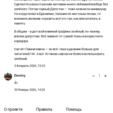
Сделал по казахстанским мотивам много пейзажей вообще без
зелёного. Потом горный Дагестан — тоже зелени по минимуму.
Но когда попал в Бразилию, полазил по местным лесам, то
возникло желание отразить всё это так, как впечаталось в
память.
В общем - в детской книжной графике зелёный, по-моему,
вполне допустим. Всё зависит от самой темы и возрастного
коридора.
Насчёт Пинкисевича — он всё-таки художник больше для
читателей 14+. А вот Устинов совсем не боялся использовать
зелёный.
3 Февраль 2026, 15:23
1
Dmitriy
👍
30 Январь 2026, 14:25
О проекте
Правила
Помощь