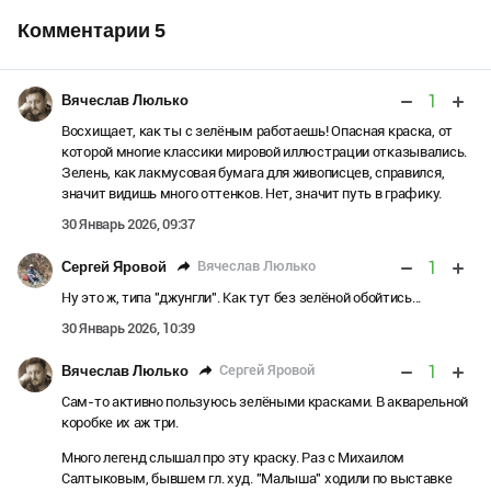
Комментарии
5
1
Вячеслав Люлько
Восхищает, как ты с зелёным работаешь! Опасная краска, от
которой многие классики мировой иллюстрации отказывались.
Зелень, как лакмусовая бумага для живописцев, справился,
значит видишь много оттенков. Нет, значит путь в графику.
30 Январь 2026, 09:37
1
Вячеслав Люлько
Сергей Яровой
Ну это ж, типа "джунгли". Как тут без зелёной обойтись...
30 Январь 2026, 10:39
1
Сергей Яровой
Вячеслав Люлько
Сам-то активно пользуюсь зелёными красками. В акварельной
коробке их аж три.
Много легенд слышал про эту краску. Раз с Михаилом
Салтыковым, бывшем гл. худ. "Малыша" ходили по выставке