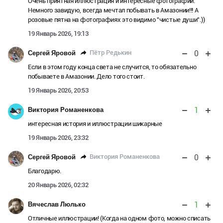
Очень приятная иллюстрация и интересные фотографии.
Немного завидую, всегда мечтал побывать в Амазонии!!! А
розовые пятна на фотографиях это видимо "чистые души".))
19 Январь 2026, 19:13
0
Пётр Редькин
Сергей Яровой
Если в этом году конца света не случится, то обязательно
побываете в Амазонии. Дело того стоит.
19 Январь 2026, 20:53
1
Виктория Романенкова
интересная история и иллюстрации шикарные
19 Январь 2026, 23:32
0
Виктория Романенкова
Сергей Яровой
Благодарю.
20 Январь 2026, 02:32
1
Вячеслав Люлько
Отличные иллюстрации! (Когда на одном фото, можно списать