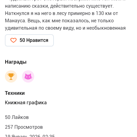
написанию сказки, действительно существует.
Наткнулся я на него в лесу примерно в 130 км от
Манауса. Вещь, как мне показалось, не только
удивительная по своему виду, но и необыкновенная
по своим свойствам. Фотографии, которые я в этот
50 Нравится
день делал в лесу на подходе были чёткие, а именно
этого объекта все пересвеченные и в добавок с
какими-то розоватыми пятнами плавающими в
Награды
воздухе. Пятна эти я разглядел на фото уже потом, а
тогда, гуляя вокруг, почему-то сразу вспомнил об
эшу. Подумал, что возможно столетия назад это
место было капищем каких-нибудь индейцев…
Техники
Две фотки прилагаю.
Книжная графика
50 Лайков
257 Просмотров
19 Январь 2026, 02:35