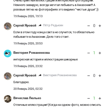
Очень приятная иллюстрация и интересные фотографии.
Немного завидую, всегда мечтал побывать в Амазонии!!! А
розовые пятна на фотографиях это видимо "чистые души".))
19 Январь 2026, 19:13
0
Пётр Редькин
Сергей Яровой
Если в этом году конца света не случится, то обязательно
побываете в Амазонии. Дело того стоит.
19 Январь 2026, 20:53
1
Виктория Романенкова
интересная история и иллюстрации шикарные
19 Январь 2026, 23:32
0
Виктория Романенкова
Сергей Яровой
Благодарю.
20 Январь 2026, 02:32
1
Вячеслав Люлько
Отличные иллюстрации! (Когда на одном фото, можно списать