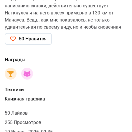
написанию сказки, действительно существует.
Наткнулся я на него в лесу примерно в 130 км от
Манауса. Вещь, как мне показалось, не только
удивительная по своему виду, но и необыкновенная
по своим свойствам. Фотографии, которые я в этот
50 Нравится
день делал в лесу на подходе были чёткие, а именно
этого объекта все пересвеченные и в добавок с
какими-то розоватыми пятнами плавающими в
Награды
воздухе. Пятна эти я разглядел на фото уже потом, а
тогда, гуляя вокруг, почему-то сразу вспомнил об
эшу. Подумал, что возможно столетия назад это
место было капищем каких-нибудь индейцев…
Техники
Две фотки прилагаю.
Книжная графика
50 Лайков
255 Просмотров
19 Январь 2026, 02:35