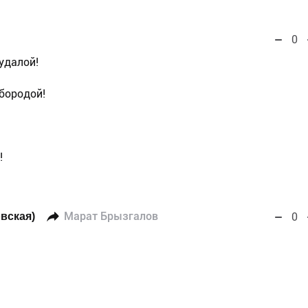
0
удалой!
 бородой!
!
вская)
Марат Брызгалов
0