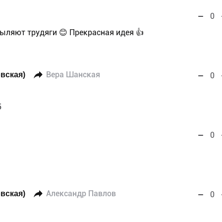
0
ыляют трудяги 😊 Прекрасная идея 👍
вская)
Вера Шанская
0
5
0
вская)
Александр Павлов
0