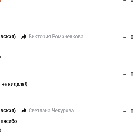
0
вская)
Виктория Романенкова
0
6
0
не видела!)
вская)
Светлана Чекурова
0
 Спасибо
3