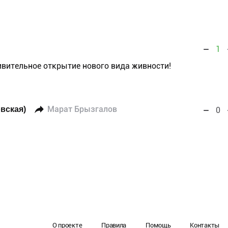
1
дивительное открытие нового вида живности!
вская)
Марат Брызгалов
0
О проекте
Правила
Помощь
Контакты