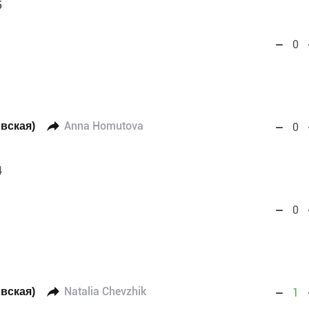
5
0
вская)
Anna Homutova
0
4
0
вская)
Natalia Chevzhik
1