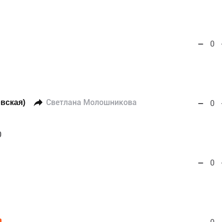
0
вская)
Светлана Молошникова
0
0
0