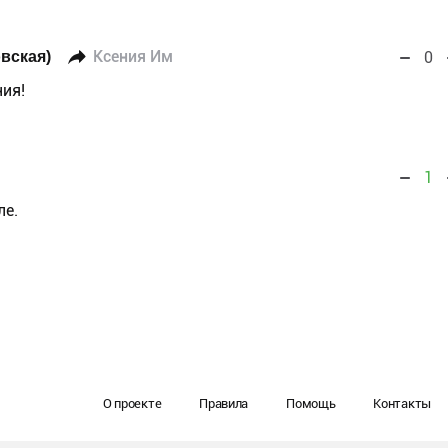
вская)
Ксения Им
0
ния!
1
ле.
О проекте
Правила
Помощь
Контакты