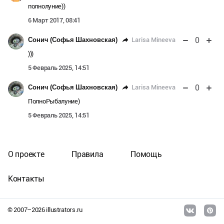
полнолуние))
6 Март 2017, 08:41
0
Larisa Mineeva
Сонич (Софья Шахновская)
)))
5 Февраль 2025, 14:51
0
Larisa Mineeva
Сонич (Софья Шахновская)
ПолноРыбалуние)
5 Февраль 2025, 14:51
О проекте
Правила
Помощь
Контакты
© 2007–
2026
illustrators.ru