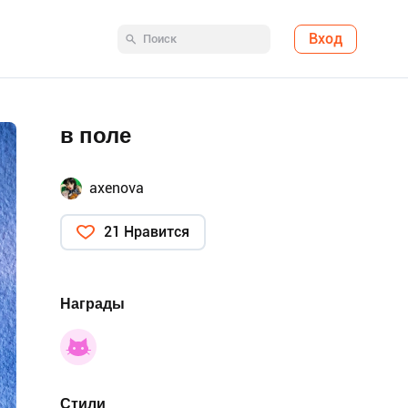
Вход
в поле
axenova
21 Нравится
Награды
Стили