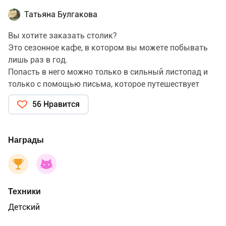
Татьяна Булгакова
Вы хотите заказать столик?
Это сезонное кафе, в котором вы можете побывать
лишь раз в год.
Попасть в него можно только в сильный листопад и
только с помощью письма, которое путешествует
вместе с ветром.
56 Нравится
Пустите письмо по ветру и как по волшебству листья
🌿🍁начнут кружиться и в центре этого вихря
появится кафе.
Награды
Столик заказан. Добро пожаловать!
Техники
Детский