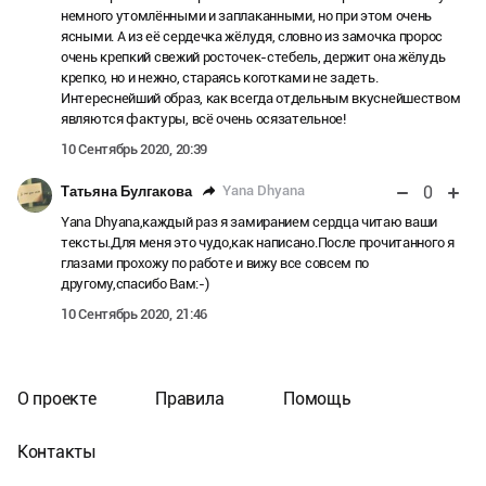
немного утомлёнными и заплаканными, но при этом очень
ясными. А из её сердечка жёлудя, словно из замочка пророс
очень крепкий свежий росточек-стебель, держит она жёлудь
крепко, но и нежно, стараясь коготками не задеть.
Интереснейший образ, как всегда отдельным вкуснейшеством
являются фактуры, всё очень осязательное!
10 Сентябрь 2020, 20:39
0
Yana Dhyana
Татьяна Булгакова
Yana Dhyana,каждый раз я замиранием сердца читаю ваши
тексты.Для меня это чудо,как написано.После прочитанного я
глазами прохожу по работе и вижу все совсем по
другому,спасибо Вам:-)
10 Сентябрь 2020, 21:46
О проекте
Правила
Помощь
Контакты