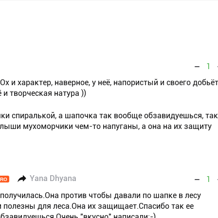
1
х и характер, наверное, у неё, напористый и своего добьё
ё и творческая натура ))
ки спиралькой, а шапочка так вообще обзавидуешься, та
алыши мухоморчики чем-то напуганы, а она на их защиту
Yana Dhyana
1
PRO
 получилась.Она против чтобы давали по шапке в лесу
 полезны для леса.Она их защищает.Спасибо так ее
обзавидуешься.Очень "вкусно" написали:-)