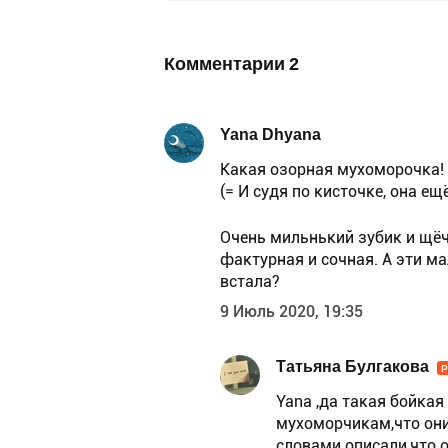
Комментарии
2
Yana Dhyana
Какая озорная мухоморочка! О
(= И судя по кисточке, она ещ
Очень мильнький зубик и щёч
фактурная и сочная. А эти м
встала?
9 Июль 2020, 19:35
Татьяна Булгакова
Yana ,да такая бойкая
мухоморчикам,что они
словами описали,что 