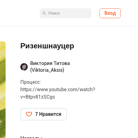
Вход
Ризеншнауцер
Виктория Титова
(Viktoria_Aksis)
Процесс:
https://www.youtube.com/watch?
v=Btpv81zSCgs
7 Нравится