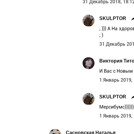
31 Декабрь 2018, 18:1
SKULPTOR
; ))) А На здо
; )
31 Декабрь 201
Виктория Титов
И Вас с Новым 
1 Январь 2019,
SKULPTOR
Мерсибумс)))))))
1 Январь 2019,
Сасновская Наталья