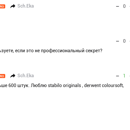
Sch.Eka
0
RO
0
зуете, если это не профессиональный секрет?
Sch.Eka
1
RO
е 600 штук. Люблю stabilo originals , derwent coloursoft,
.