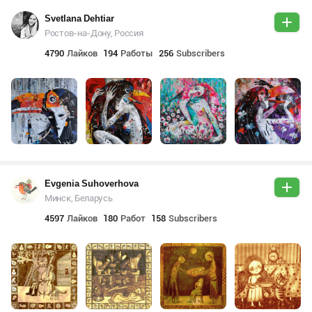
Svetlana Dehtiar
Ростов-на-Дону, Россия
4790
Лайков
194
Работы
256
Subscribers
Evgenia Suhoverhova
Минск, Беларусь
4597
Лайков
180
Работ
158
Subscribers