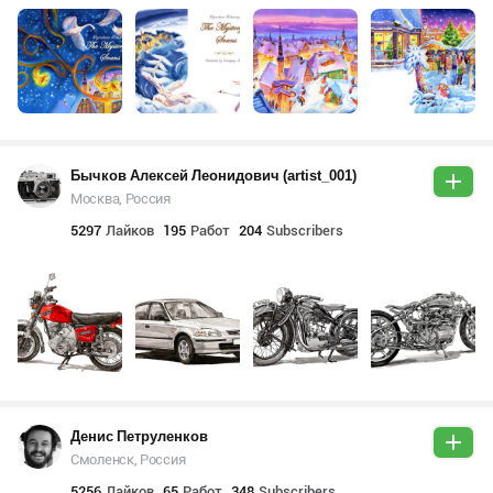
Бычков Алексей Леонидович (artist_001)
Москва, Россия
5297
Лайков
195
Работ
204
Subscribers
Денис Петруленков
Смоленск, Россия
5256
Лайков
65
Работ
348
Subscribers