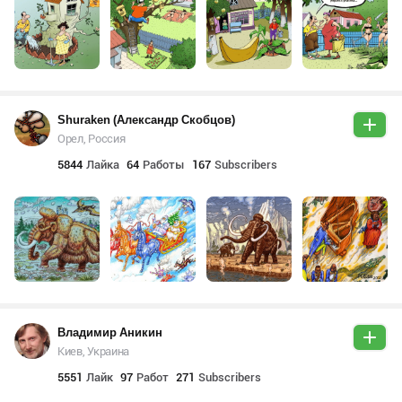
Shuraken (Александр Скобцов)
Орел, Россия
5844
Лайка
64
Работы
167
Subscribers
Владимир Аникин
Киев, Украина
5551
Лайк
97
Работ
271
Subscribers