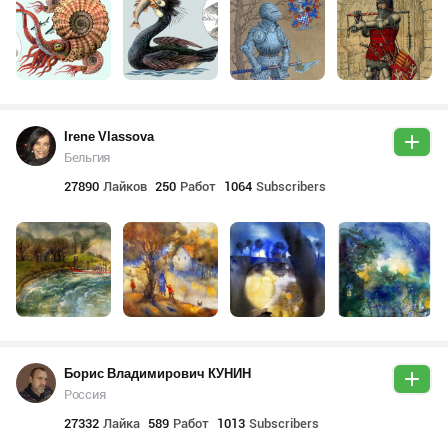
Irene Vlassova
Бельгия
27890
Лайков
250
Работ
1064
Subscribers
Борис Владимирович КУНИН
Россия
27332
Лайка
589
Работ
1013
Subscribers