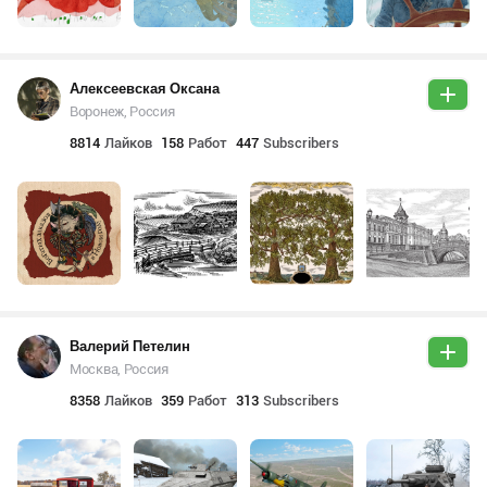
Алексеевская Оксана
Воронеж, Россия
8814
Лайков
158
Работ
447
Subscribers
Валерий Петелин
Москва, Россия
8358
Лайков
359
Работ
313
Subscribers