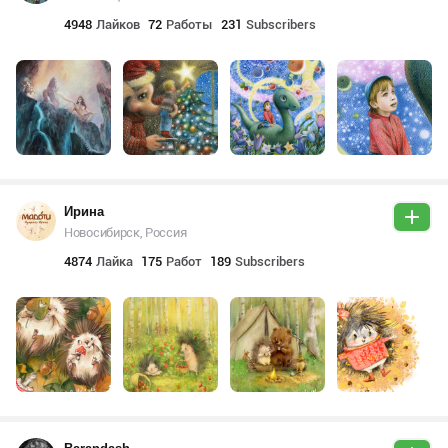
4948
Лайков
72
Работы
231
Subscribers
Ирина
Новосибирск, Россия
4874
Лайка
175
Работ
189
Subscribers