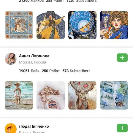
21290
Лайков
288
Работ
1267
Subscribers
Аннет Логинова
Москва, Россия
19051
Лайк
250
Работ
578
Subscribers
Люда Пипченко
Брянск, Россия