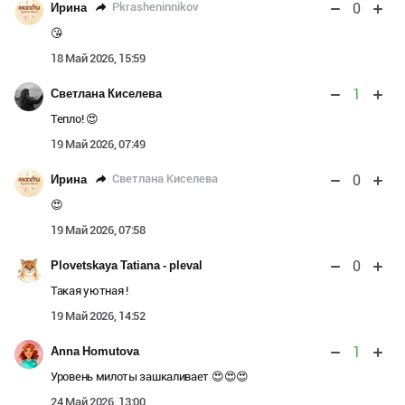
0
Pkrasheninnikov
Ирина
😘
18 Май 2026, 15:59
1
Светлана Киселева
Тепло! 😍
19 Май 2026, 07:49
0
Светлана Киселева
Ирина
😍
19 Май 2026, 07:58
0
Plovetskaya Tatiana - pleval
Такая уютная !
19 Май 2026, 14:52
1
Anna Homutova
Уровень милоты зашкаливает 😍😍😍
24 Май 2026, 13:00