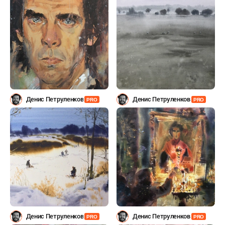
Денис Петруленков
Денис Петруленков
PRO
PRO
Денис Петруленков
Денис Петруленков
PRO
PRO