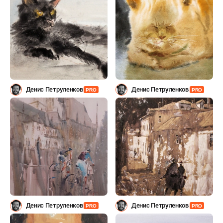
Денис Петруленков
Денис Петруленков
PRO
PRO
Денис Петруленков
Денис Петруленков
PRO
PRO