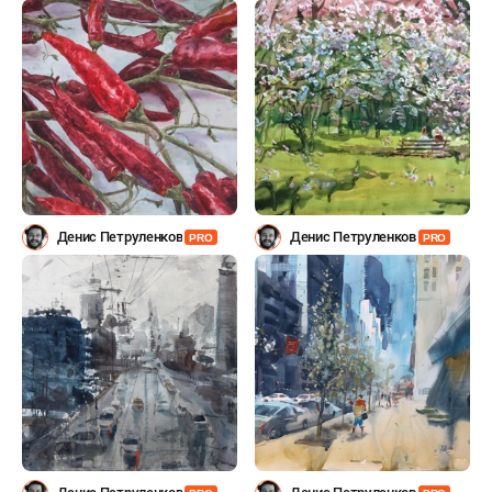
Денис Петруленков
Денис Петруленков
PRO
PRO