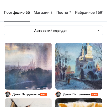
Портфолио 65
Maгазин 8
Посты 7
Избранное 1691
Авторский порядок
Денис Петруленков
Денис Петруленков
PRO
PRO