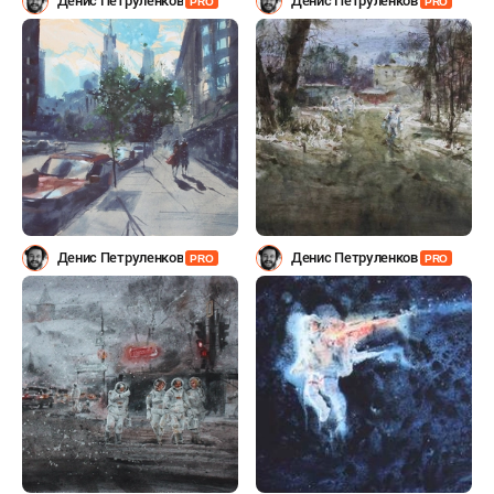
Денис Петруленков
Денис Петруленков
PRO
PRO
Денис Петруленков
Денис Петруленков
PRO
PRO