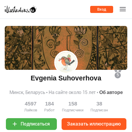
Вход
5
Evgenia Suhoverhova
Минск, Беларусь
На сайте около 15 лет
Об авторе
4597
184
158
38
Лайков
Работ
Подписчики
Подписан
Заказать иллюстрацию
Подписаться