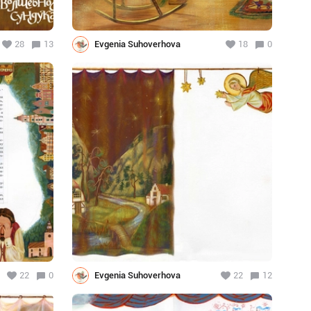
28
13
Evgenia Suhoverhova
18
0
22
0
Evgenia Suhoverhova
22
12