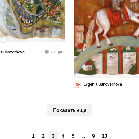
a Suhoverhova
28
0
Evgenia Suhoverhova
Показать еще
1
2
3
4
5
...
9
10