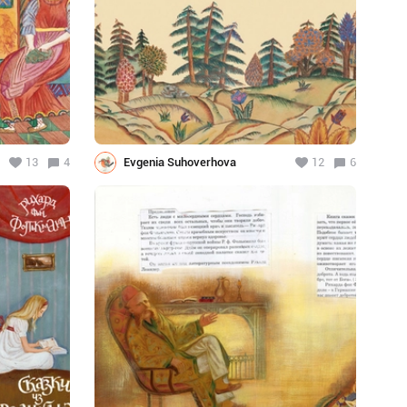
13
4
Evgenia Suhoverhova
12
6