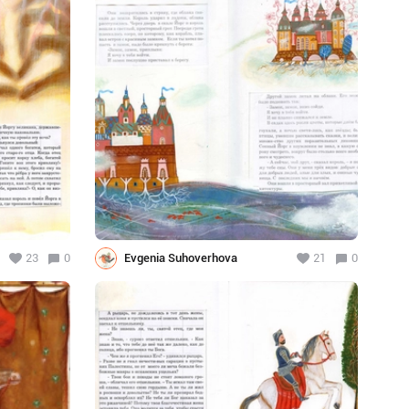
23
0
Evgenia Suhoverhova
21
0