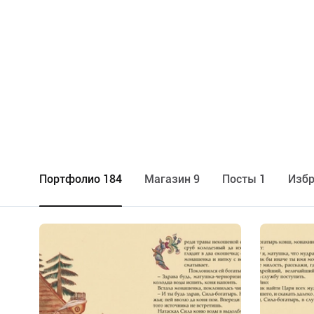
Портфолио 184
Maгазин 9
Посты 1
Избр