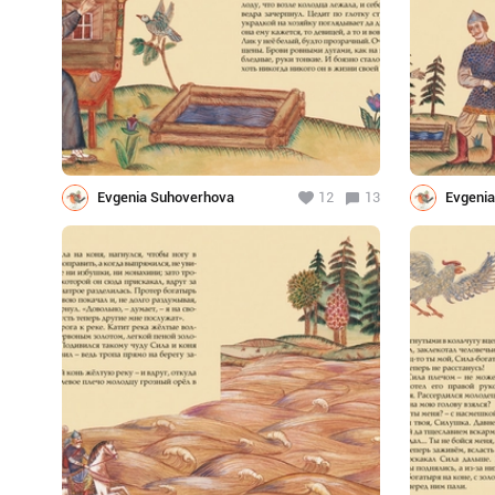
Evgenia Suhoverhova
12
13
Evgeni