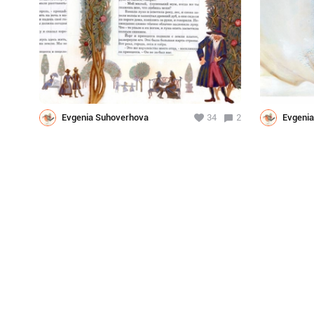
Evgenia Suhoverhova
34
2
Evgeni