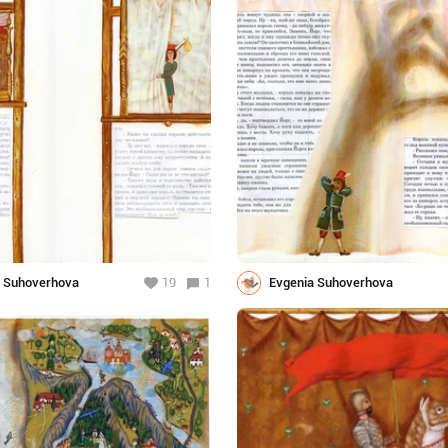
a Suhoverhova
19
1
Evgenia Suhoverhova