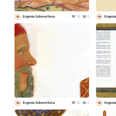
Evgenia Suhoverhova
16
6
Evgeni
Evgenia Suhoverhova
20
0
Evgeni