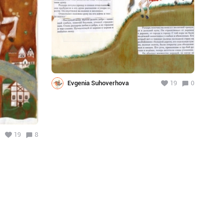
Evgenia Suhoverhova
19
0
19
8