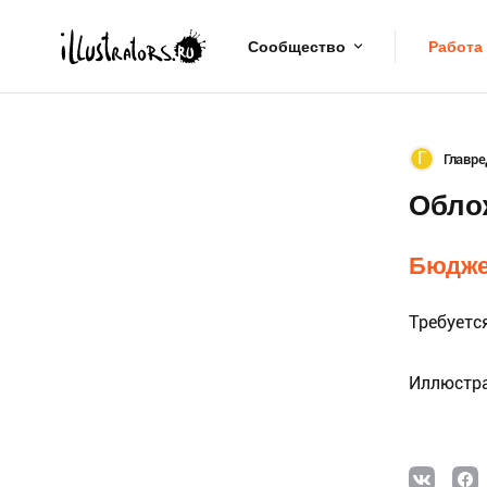
Сообщество
Работа
Г
Главре
Облож
Бюдже
Требуетс
Иллюстра