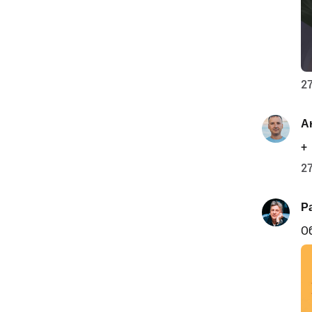
27
А
+
27
P
О