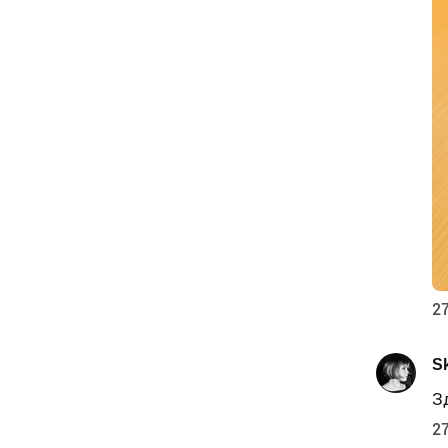
27
Sk
З
27