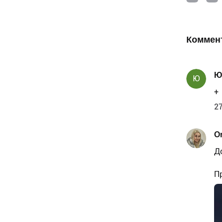
Коммен
Ю
Ю
+
27
Or
Д
П