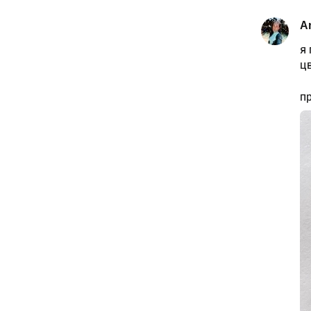
A
я 
ц
п