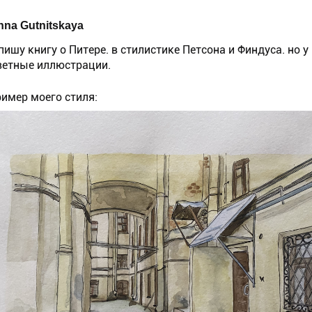
nna Gutnitskaya
пишу книгу о Питере. в стилистике Петсона и Финдуса. но у
ветные иллюстрации.
ример моего стиля: