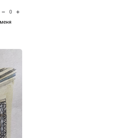
0
 меня