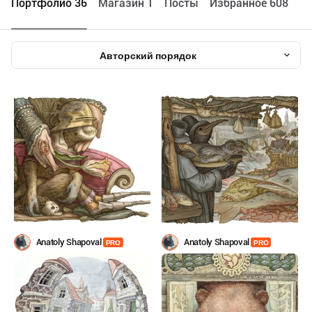
Портфолио 36
Maгазин 1
Посты
Избранное 608
Авторский порядок
Anatoly Shapoval
Anatoly Shapoval
PRO
PRO