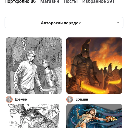
Портфолио 86
Maгазин
Посты
Избранное 291
Авторский порядок
Ерёмин
Ерёмин