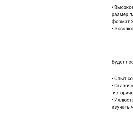
• Высоко
размер п
формат 2
• Эксклю
Будет пр
• Опыт с
• Сказоч
историчес
• Иллюст
изучать 