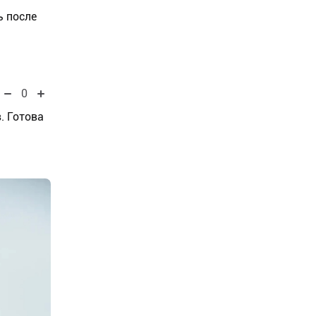
ь после
0
. Готова