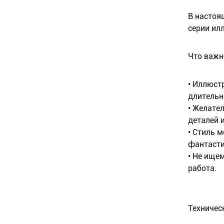
В настоя
серии ил
Что важн
• Иллюст
длительн
• Желате
деталей 
• Стиль 
фантасти
• Не ище
работа.
Техничес