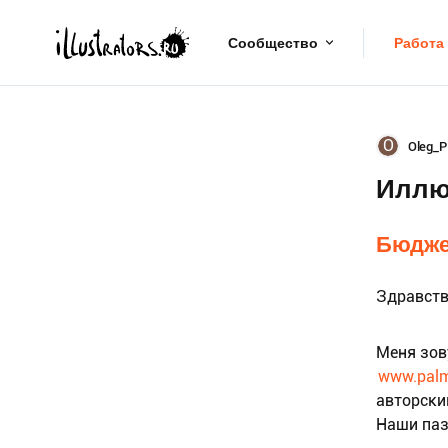
Сообщество
Работа
O
Oleg_P
Иллю
Бюдже
Здравств
Меня зову
www.palm
авторски
Наши паз