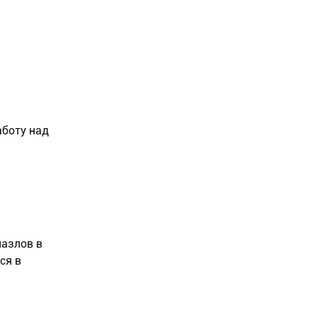
аботу над
пазлов в
ся в