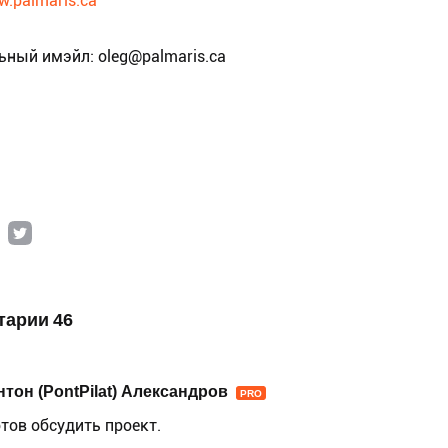
.palmaris.ca
ьный имэйл: oleg@palmaris.ca
тарии 46
нтон (PontPilat) Александров
PRO
отов обсудить проект.