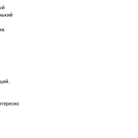
ый
енький
ия.
ций..
нтересно