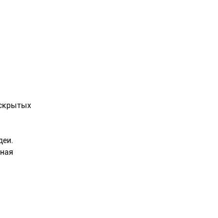
 скрытых
деи.
нная