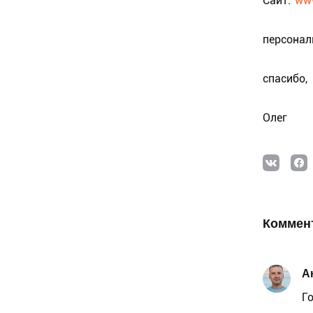
Сайт:
www
персонал
спасибо,
Олег
Коммен
А
Г