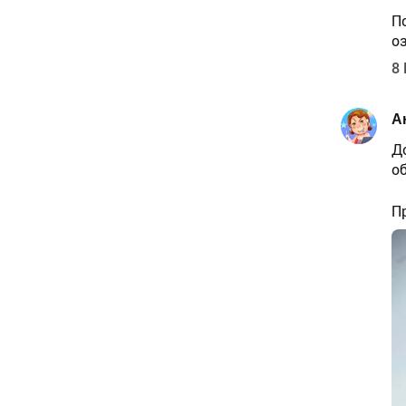
П
о
8 
А
Д
о
П