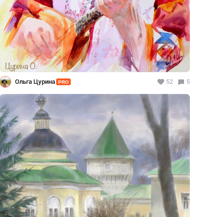
Ольга Цурина
52
5
PRO