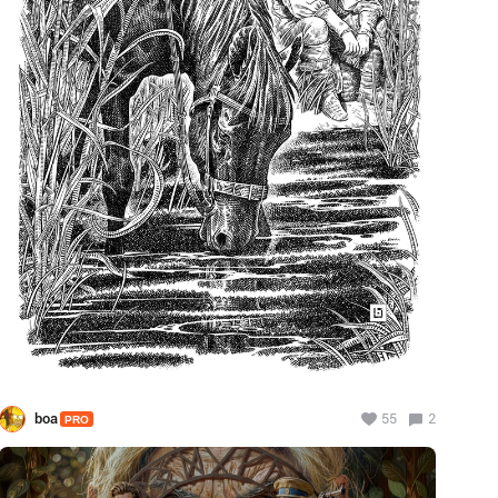
boa
55
2
PRO