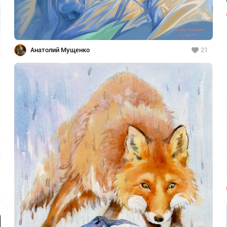
Анатолий Мущенко
21
2