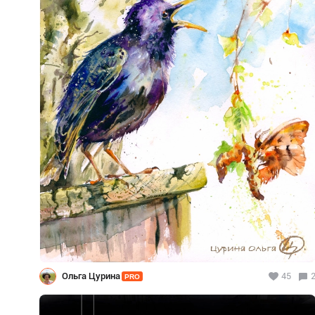
Ольга Цурина
45
PRO