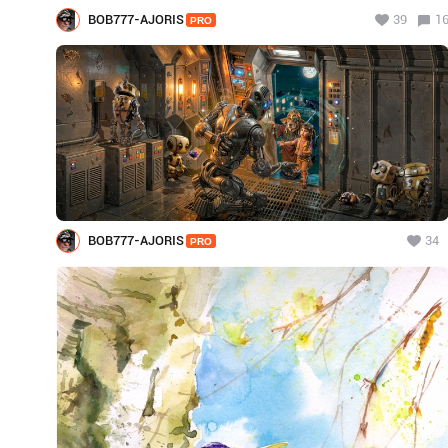
BOB777-AJORIS
39
1
PRO
BOB777-AJORIS
34
PRO