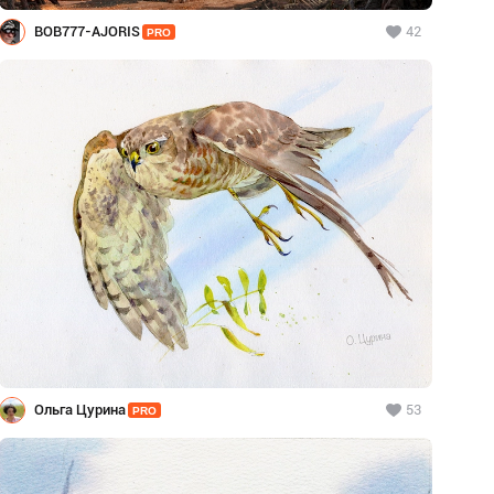
BOB777-AJORIS
42
PRO
Ольга Цурина
53
PRO