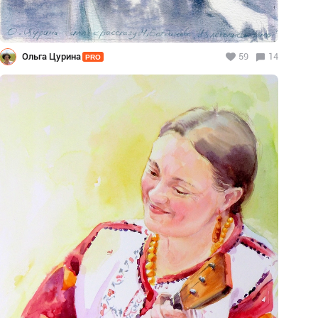
Ольга Цурина
59
14
PRO