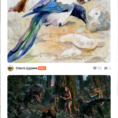
Ольга Цурина
58
2
PRO