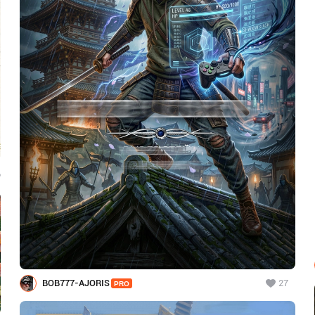
6
BOB777-AJORIS
27
PRO