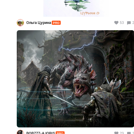
Ольга Цурина
53
PRO
BOB777-AJORIS
29
PRO