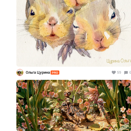
Ольга Цурина
59
PRO