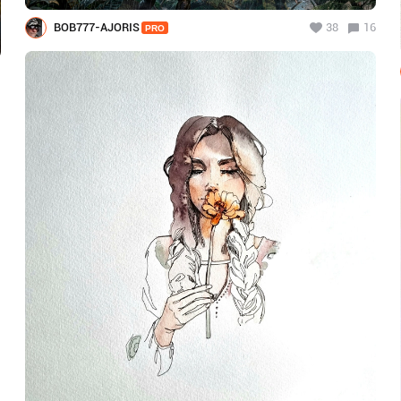
BOB777-AJORIS
38
16
PRO