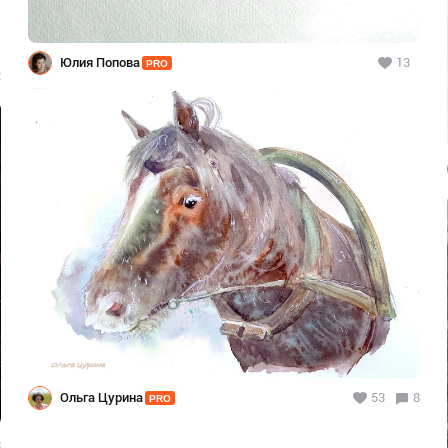
Юлия Попова
13
PRO
2
Ольга Цурина
53
8
PRO
3