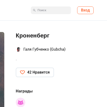
Вход
Кроненберг
Галя Губченко (Gubcha)
.
42 Нравится
Награды