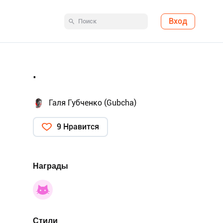
Вход
.
Галя Губченко (Gubcha)
9 Нравится
Награды
Стили