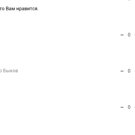
то Вам нравится.
0
р Быков
0
0