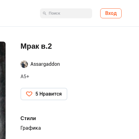
Вход
Мрак в.2
Assargaddon
А5+
5 Нравится
Стили
Графика